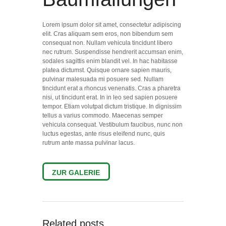
Lorem ipsum dolor sit amet, consectetur adipiscing
elit. Cras aliquam sem eros, non bibendum sem
consequat non. Nullam vehicula tincidunt libero
nec rutrum. Suspendisse hendrerit accumsan enim,
sodales sagittis enim blandit vel. In hac habitasse
platea dictumst. Quisque ornare sapien mauris,
pulvinar malesuada mi posuere sed. Nullam
tincidunt erat a rhoncus venenatis. Cras a pharetra
nisi, ut tincidunt erat. In in leo sed sapien posuere
tempor. Etiam volutpat dictum tristique. In dignissim
tellus a varius commodo. Maecenas semper
vehicula consequat. Vestibulum faucibus, nunc non
luctus egestas, ante risus eleifend nunc, quis
rutrum ante massa pulvinar lacus.
ZUR GALERIE
Related posts