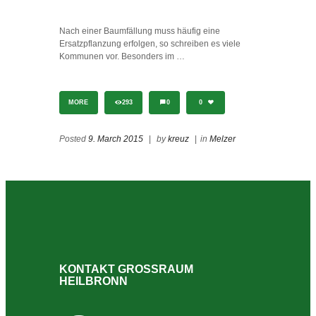
Nach einer Baumfällung muss häufig eine
Ersatzpflanzung erfolgen, so schreiben es viele
Kommunen vor. Besonders im …
MORE
293
0
0
Posted
9. March 2015
|
by
kreuz
|
in
Melzer
KONTAKT GROSSRAUM H
EILBRONN